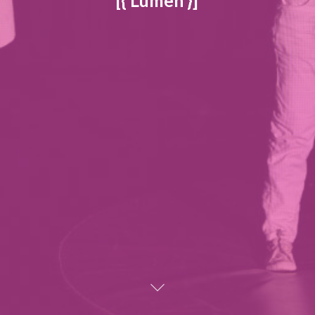
[{ Lumen }]