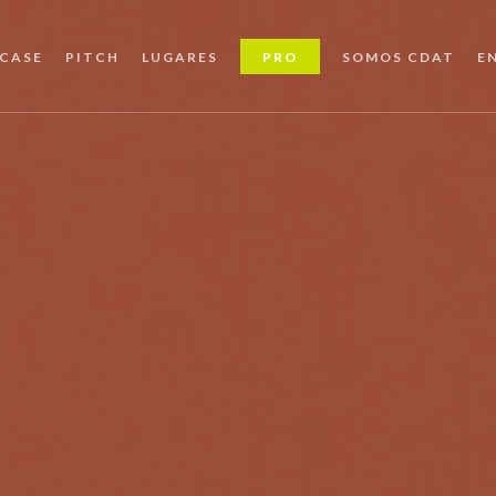
CASE
PITCH
LUGARES
PRO
SOMOS CDAT
E