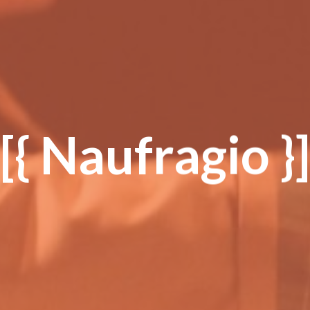
[{ Naufragio }]