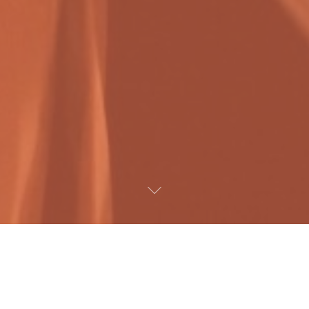
Play Video
s:
ro Bajo