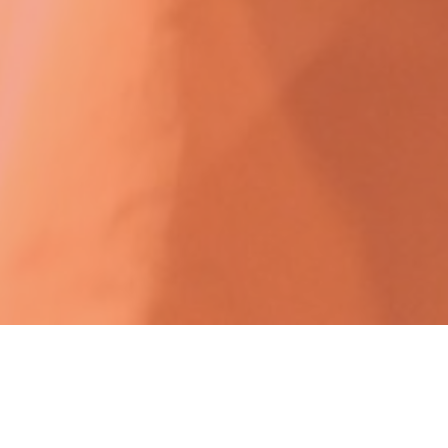
Compañia
Idea original e intérprete
Fernando Orozco, Mau