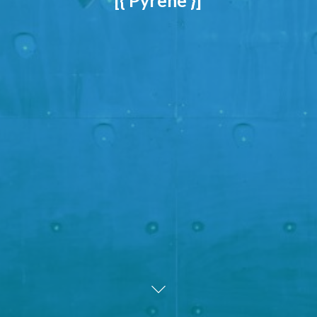
[{ Pyrene }]